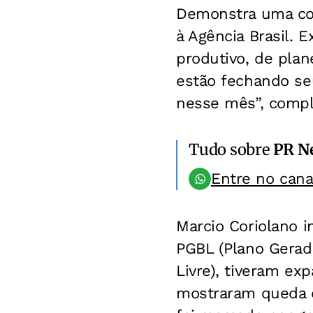
Demonstra uma con
à Agência Brasil.
produtivo, de plan
estão fechando seu
nesse mês”, compl
Tudo sobre
PR N
Entre no can
Marcio Coriolano 
PGBL (Plano Gerado
Livre), tiveram ex
mostraram queda d