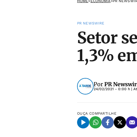
HOME
>
ECONOMIA
>
PR NEWSWI
PR NEWSWIRE
Setor s
1,3% em
Por
PR Newswir
24/02/2021 - 0:00 h
| A
OUÇA
COMPARTILHE