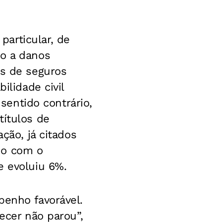
articular, de
do a danos
os de seguros
ilidade civil
 sentido contrário,
títulos de
ção, já citados
do com o
e evoluiu 6%.
penho favorável.
ecer não parou”,