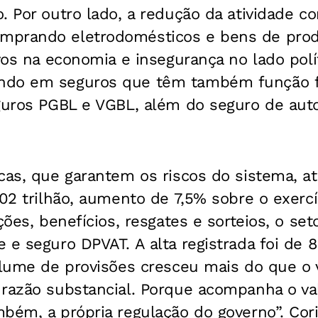
. Por outro lado, a redução da atividade c
mprando eletrodomésticos e bens de prod
vos na economia e insegurança no lado polít
ndo em seguros que têm também função f
eguros PGBL e VGBL, além do seguro de aut
cas, que garantem os riscos do sistema, a
202 trilhão, aumento de 7,5% sobre o exerc
ções, benefícios, resgates e sorteios, o set
 e seguro DPVAT. A alta registrada foi de 
volume de provisões cresceu mais do que o
 razão substancial. Porque acompanha o va
mbém, a própria regulação do governo”. Co