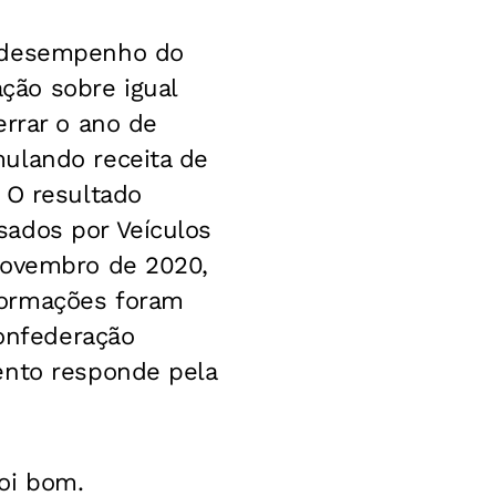
O desempenho do
ção sobre igual
errar o ano de
ulando receita de
 O resultado
sados por Veículos
novembro de 2020,
formações foram
Confederação
ento responde pela
oi bom.