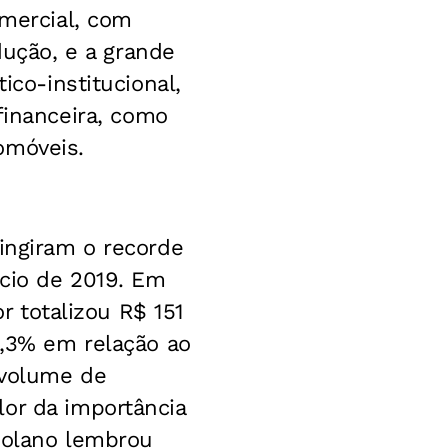
omercial, com
ução, e a grande
ico-institucional,
inanceira, como
omóveis.
tingiram o recorde
ício de 2019. Em
or totalizou R$ 151
8,3% em relação ao
 volume de
lor da importância
riolano lembrou