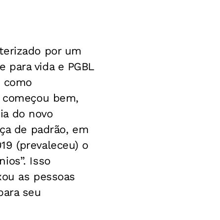
terizado por um
e para vida e PGBL
s, como
no começou bem,
ia do novo
nça de padrão, em
19 (prevaleceu) o
ios”. Isso
ixou as pessoas
para seu