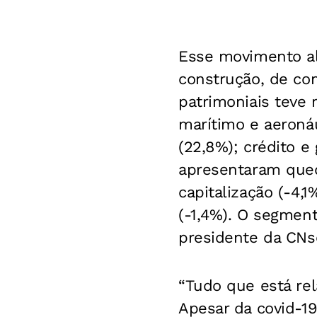
Esse movimento al
construção, de co
patrimoniais teve 
marítimo e aeronáut
(22,8%); crédito e 
apresentaram queda
capitalização (-4,
(-1,4%). O segmen
presidente da CNse
“Tudo que está rel
Apesar da covid-19