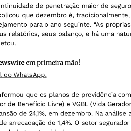
tinuidade de penetração maior de seguros
 Explicou que dezembro é, tradicionalment
ejamento para o ano seguinte. “As própria
s relatórios, seus balanço, e há uma natur
etou.
ewswire
em primeira mão!
al do WhatsApp.
informou que os planos de previdência co
r de Benefício Livre) e VGBL (Vida Gerador
pansão de 24,1%, em dezembro. Na análise 
e arrecadação de 1,4%. O setor segurador