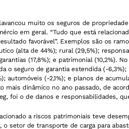
avancou muito os seguros de propriedade p
mércio em geral. “Tudo que está relaciona
resultado favorável”. Exemplos são os ram
ico (alta de 44%); rural (29,5%); responsab
garantias (17,8%); e patrimonial (10,2%). No
 o seguro de garantia estendida (-6,3%); 
1%); automóveis (-2,1%); e planos de acumula
to mais dinâmico no ano passado, de acor
g, foi o de danos e responsabilidades, qu
acionado a riscos patrimoniais teve desem
, o setor de transporte de carga para abast