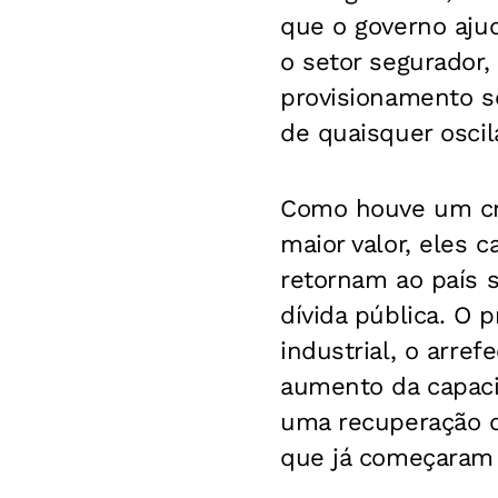
que o governo aju
o setor segurador, 
provisionamento se
de quaisquer osci
Como houve um cr
maior valor, eles 
retornam ao país 
dívida pública. O 
industrial, o arre
aumento da capaci
uma recuperação d
que já começaram 