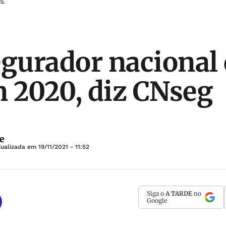
RE
egurador nacional 
 2020, diz CNseg
e
tualizada em
19/11/2021 - 11:52
Siga o
A TARDE
no
Google