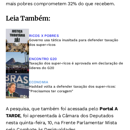
mais pobres comprometem 32% do que recebem.
Leia Também:
RICOS X POBRES
Governo usa tática inusitada para defender taxação
dos super-ricos
ENCONTRO G20
Taxação dos super-ricos é aprovada em declaração de
líderes do G20
ECONOMIA
Haddad volta a defender taxação dos super-ricos:
"Precisamos ter coragem"
A pesquisa, que também foi acessada pelo
Portal A
TARDE
, foi apresentada à Câmara dos Deputados
nesta quinta-feira, 10, na Frente Parlamentar Mista
pelo Combate às Desigualdades.