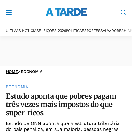
ÚLTIMAS NOTÍCIAS
ELEIÇÕES 2026
POLÍTICA
ESPORTES
SALVADOR
BAHIA
P
HOME
>
ECONOMIA
ECONOMIA
Estudo aponta que pobres pagam
três vezes mais impostos do que
super-ricos
Estudo de ONG aponta que a estrutura tributária
do país penaliza, em sua maioria, pessoas negras