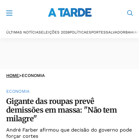
ÚLTIMAS NOTÍCIAS
ELEIÇÕES 2026
POLÍTICA
ESPORTES
SALVADOR
BAHIA
P
HOME
>
ECONOMIA
ECONOMIA
Gigante das roupas prevê
demissões em massa: "Não tem
milagre"
André Farber afirmou que decisão do governo pode
forçar cortes