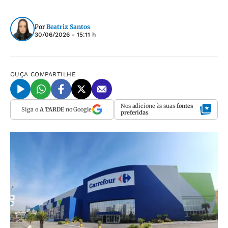
Por
Beatriz Santos
30/06/2026 - 15:11 h
OUÇA
COMPARTILHE
Nos adicione às suas
fontes
Siga o
A TARDE
no Google
preferidas