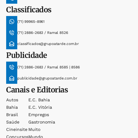
Classificados
(71) 99965-8961
(71) 2886-2683 / Ramal 8526
classificados@grupoatarde.com.br
Publicidade
(71) 2886-2683 / Ramal 8585 | 8586
publicidade@grupoatarde.com.br
Canais e Editorias
Autos
E.c. Bahia
Bahia
E.c. Vitória
Brasil
Empregos
Saúde
Gastronomia
Cineinsite
Muito
Concursos
Mundo