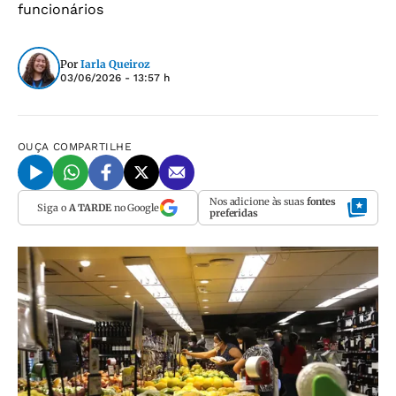
funcionários
Por
Iarla Queiroz
03/06/2026 - 13:57 h
OUÇA
COMPARTILHE
Nos adicione às suas
fontes
Siga o
A TARDE
no Google
preferidas