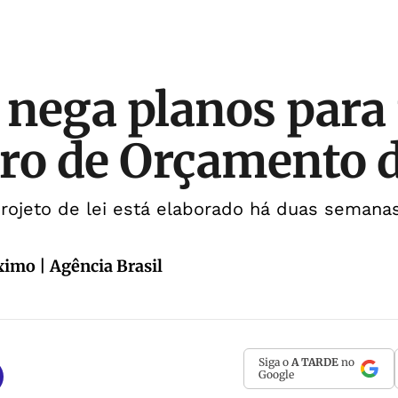
nega planos para
ro de Orçamento 
rojeto de lei está elaborado há duas semana
imo | Agência Brasil
Siga o
A TARDE
no
Google