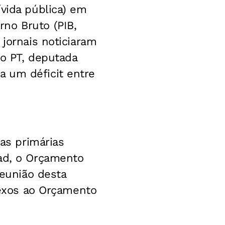
ívida pública) em
no Bruto (PIB,
 jornais noticiaram
do PT, deputada
a um déficit entre
tas primárias
dad, o Orçamento
reunião desta
anexos ao Orçamento