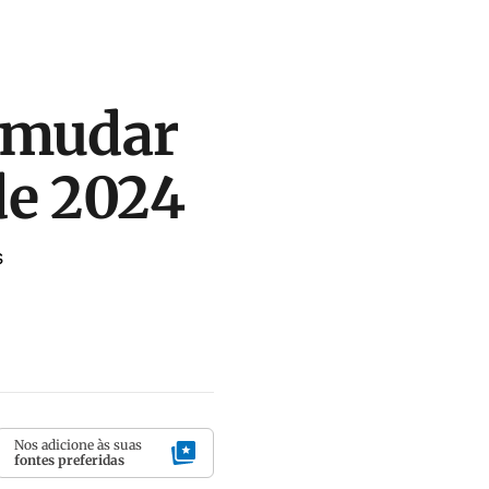
 mudar
de 2024
s
Nos adicione às suas
fontes preferidas