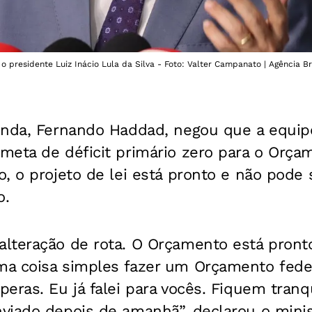
 presidente Luiz Inácio Lula da Silva - Foto: Valter Campanato | Agência Br
enda, Fernando Haddad, negou que a equi
meta de déficit primário zero para o Orça
, o projeto de lei está pronto e não pode 
o.
lteração de rota. O Orçamento está pront
a coisa simples fazer um Orçamento feder
eras. Eu já falei para vocês. Fiquem tranq
viado depois de amanhã”, declarou o minist