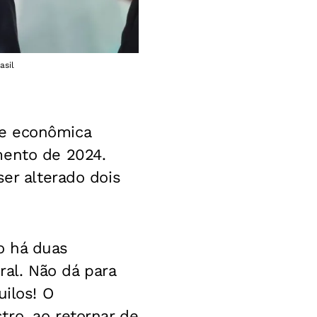
asil
pe econômica
mento de 2024.
ser alterado dois
o há duas
al. Não dá para
uilos! O
ro, ao retornar de