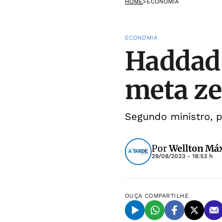
HOME
>
ECONOMIA
ECONOMIA
Haddad 
meta ze
Segundo ministro, p
Por
Wellton Máx
29/08/2023 - 18:53 h
OUÇA
COMPARTILHE