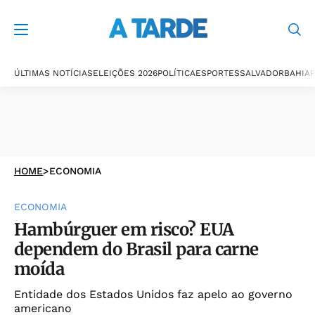
ÚLTIMAS NOTÍCIAS
ELEIÇÕES 2026
POLÍTICA
ESPORTES
SALVADOR
BAHIA
P
HOME
>
ECONOMIA
ECONOMIA
Hambúrguer em risco? EUA
dependem do Brasil para carne
moída
Entidade dos Estados Unidos faz apelo ao governo
americano