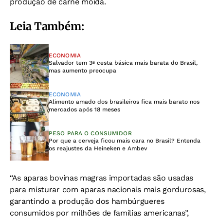
produção de carne moída.
Leia Também:
ECONOMIA
Salvador tem 3ª cesta básica mais barata do Brasil,
mas aumento preocupa
ECONOMIA
Alimento amado dos brasileiros fica mais barato nos
mercados após 18 meses
PESO PARA O CONSUMIDOR
Por que a cerveja ficou mais cara no Brasil? Entenda
os reajustes da Heineken e Ambev
“As aparas bovinas magras importadas são usadas
para misturar com aparas nacionais mais gordurosas,
garantindo a produção dos hambúrgueres
consumidos por milhões de famílias americanas”,