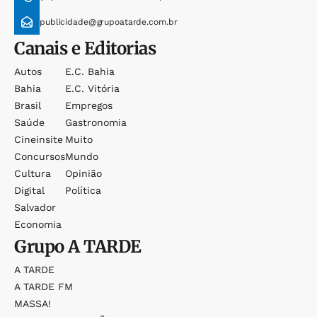
publicidade@grupoatarde.com.br
Canais e Editorias
Autos
E.c. Bahia
Bahia
E.c. Vitória
Brasil
Empregos
Saúde
Gastronomia
Cineinsite
Muito
Concursos
Mundo
Cultura
Opinião
Digital
Política
Salvador
Economia
Grupo
A TARDE
A TARDE
A TARDE FM
MASSA!