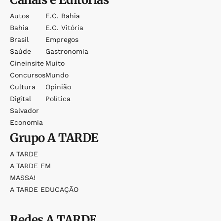
Autos
E.c. Bahia
Bahia
E.c. Vitória
Brasil
Empregos
Saúde
Gastronomia
Cineinsite
Muito
Concursos
Mundo
Cultura
Opinião
Digital
Política
Salvador
Economia
Grupo
A TARDE
A TARDE
A TARDE FM
MASSA!
A TARDE EDUCAÇÃO
Redes
A TARDE