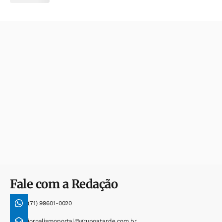
Fale com a Redação
(71) 99601-0020
jornalismoportal@grupoatarde.com.br