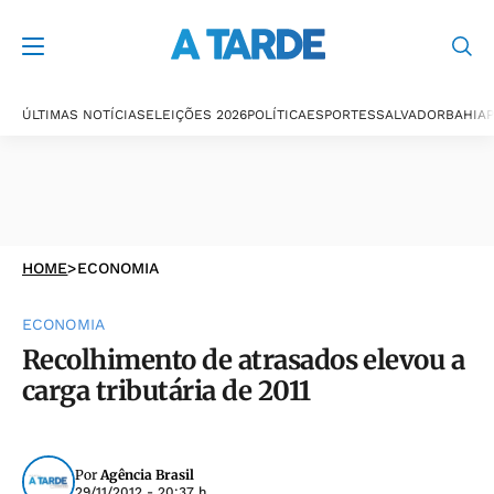
ÚLTIMAS NOTÍCIAS
ELEIÇÕES 2026
POLÍTICA
ESPORTES
SALVADOR
BAHIA
P
HOME
>
ECONOMIA
ECONOMIA
Recolhimento de atrasados elevou a
carga tributária de 2011
Por
Agência Brasil
29/11/2012 - 20:37 h