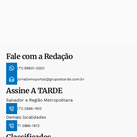
Fale com a Redação
(71) 99601-0020
jornalismoportal@grupoatarde.com.br
Assine
A TARDE
Salvador e Região Metropolitana
(71) 2886-1613
Demais localidades
71 2886-1613