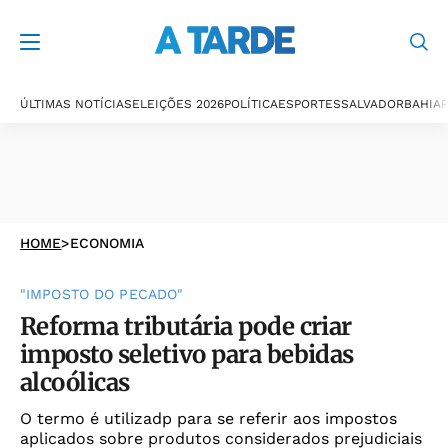
ÚLTIMAS NOTÍCIAS
ELEIÇÕES 2026
POLÍTICA
ESPORTES
SALVADOR
BAHIA
P
HOME
>
ECONOMIA
"IMPOSTO DO PECADO"
Reforma tributária pode criar
imposto seletivo para bebidas
alcoólicas
O termo é utilizadp para se referir aos impostos
aplicados sobre produtos considerados prejudiciais