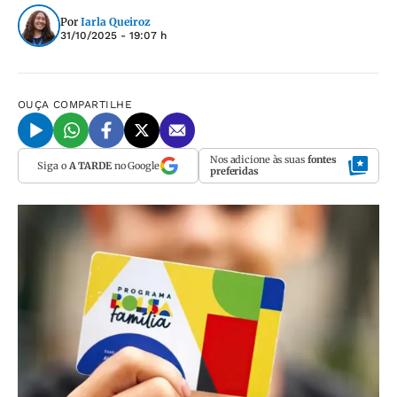
Por
Iarla Queiroz
31/10/2025 - 19:07 h
OUÇA
COMPARTILHE
Nos adicione às suas
fontes
Siga o
A TARDE
no Google
preferidas