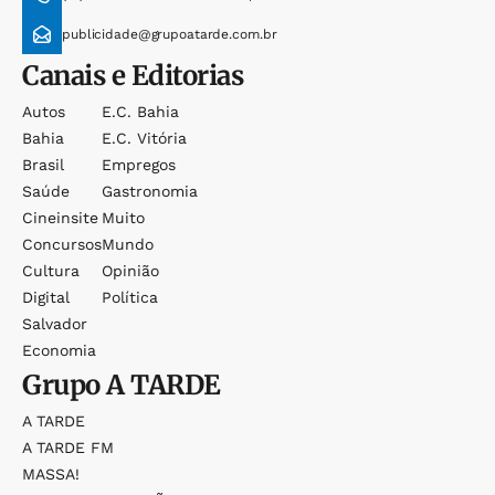
publicidade@grupoatarde.com.br
Canais e Editorias
Autos
E.c. Bahia
Bahia
E.c. Vitória
Brasil
Empregos
Saúde
Gastronomia
Cineinsite
Muito
Concursos
Mundo
Cultura
Opinião
Digital
Política
Salvador
Economia
Grupo
A TARDE
A TARDE
A TARDE FM
MASSA!