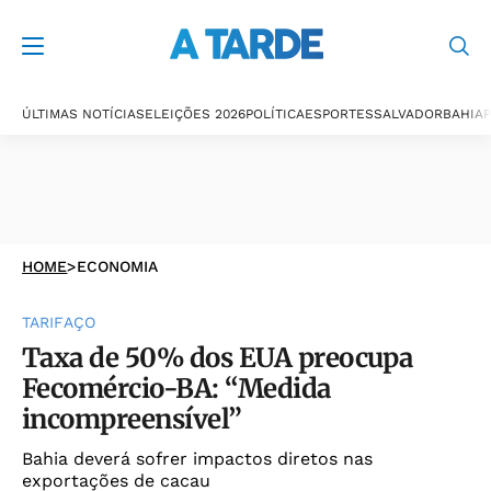
ÚLTIMAS NOTÍCIAS
ELEIÇÕES 2026
POLÍTICA
ESPORTES
SALVADOR
BAHIA
P
HOME
>
ECONOMIA
TARIFAÇO
Taxa de 50% dos EUA preocupa
Fecomércio-BA: “Medida
incompreensível”
Bahia deverá sofrer impactos diretos nas
exportações de cacau