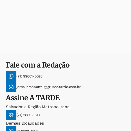
Fale com a Redação
(71) 99601-0020
jornalismoportal@grupoatarde.com.br
Assine
A TARDE
Salvador e Região Metropolitana
(71) 2886-1613
Demais localidades