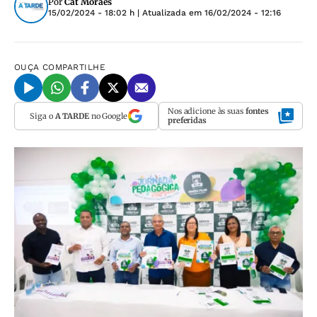
Por
Cat Moraes
15/02/2024 - 18:02 h
| Atualizada em
16/02/2024 - 12:16
OUÇA
COMPARTILHE
Nos adicione às suas
fontes
Siga o
A TARDE
no Google
preferidas