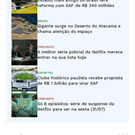
Estádio mais antigo do Brasil terá
reforma com SAF de R$ 240 milhões
BRASIL
Gigante surge no Deserto do Atacama e
chama atenção do espaço
CINEINSITE
A melhor série policial da Netflix merece
entrar na sua lista hoje
ESPORTES
Clube histórico paulista recebe proposta
de R$ 1 bilhão para virar SAF
CINEINSITE
Só 8 episódios: série de suspense da
Netflix para ver na sexta (31/07)