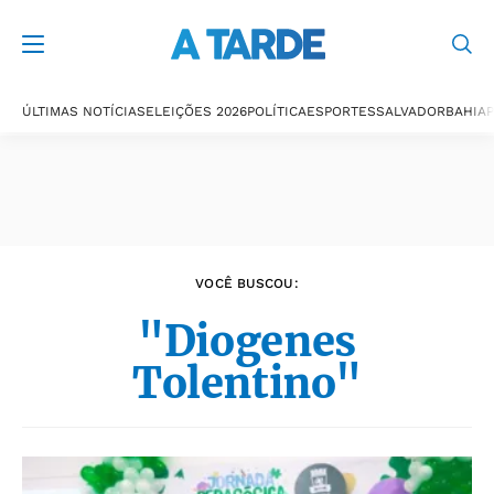
Últimas notícias
ÚLTIMAS NOTÍCIAS
ELEIÇÕES 2026
POLÍTICA
ESPORTES
SALVADOR
BAHIA
P
VOCÊ BUSCOU:
"Diogenes
Tolentino"