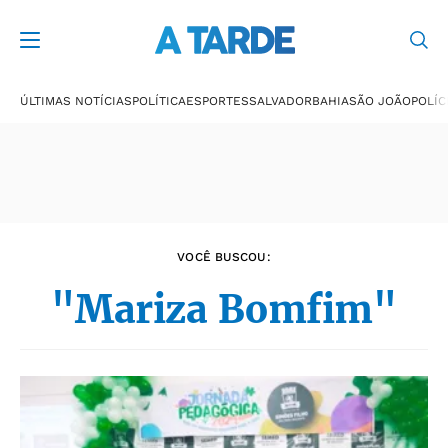
Últimas notícias
ÚLTIMAS NOTÍCIAS
POLÍTICA
ESPORTES
SALVADOR
BAHIA
SÃO JOÃO
POLÍC
VOCÊ BUSCOU:
"Mariza Bomfim"