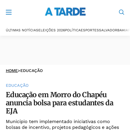
ÚLTIMAS NOTÍCIAS
ELEIÇÕES 2026
POLÍTICA
ESPORTES
SALVADOR
BAHIA
P
HOME
>
EDUCAÇÃO
EDUCAÇÃO
Educação em Morro do Chapéu
anuncia bolsa para estudantes da
EJA
Município tem implementado iniciativas como
bolsas de incentivo, projetos pedagógicos e ações