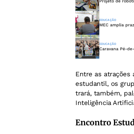
Projeto de robót
EDUCAÇÃO
MEC amplia praz
EDUCAÇÃO
Caravana Pé-de-
Entre as atrações a
estudantil, os gru
trará, também, pa
Inteligência Artific
Encontro Estud