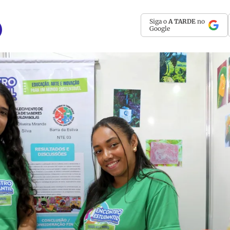
Siga o
A TARDE
no
Google