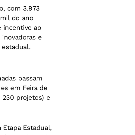
ão, com 3.973
 mil do ano
 incentivo ao
, inovadoras e
 estadual.
onadas passam
des em Feira de
 230 projetos) e
a Etapa Estadual,