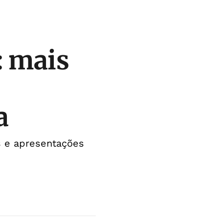
: mais
a
s e apresentações