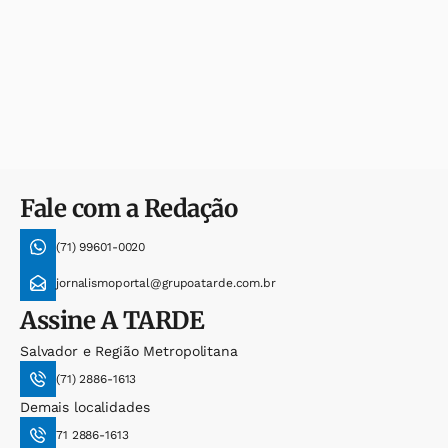
Fale com a Redação
(71) 99601-0020
jornalismoportal@grupoatarde.com.br
Assine
A TARDE
Salvador e Região Metropolitana
(71) 2886-1613
Demais localidades
71 2886-1613