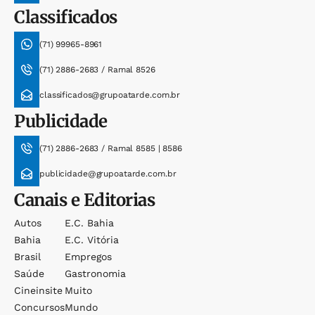
Classificados
(71) 99965-8961
(71) 2886-2683 / Ramal 8526
classificados@grupoatarde.com.br
Publicidade
(71) 2886-2683 / Ramal 8585 | 8586
publicidade@grupoatarde.com.br
Canais e Editorias
Autos
E.c. Bahia
Bahia
E.c. Vitória
Brasil
Empregos
Saúde
Gastronomia
Cineinsite
Muito
Concursos
Mundo