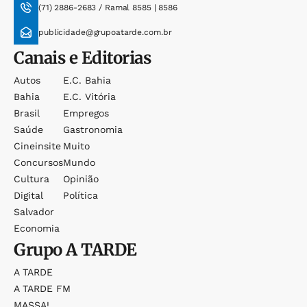
(71) 2886-2683 / Ramal 8585 | 8586
publicidade@grupoatarde.com.br
Canais e Editorias
Autos
E.c. Bahia
Bahia
E.c. Vitória
Brasil
Empregos
Saúde
Gastronomia
Cineinsite
Muito
Concursos
Mundo
Cultura
Opinião
Digital
Política
Salvador
Economia
Grupo
A TARDE
A TARDE
A TARDE FM
MASSA!