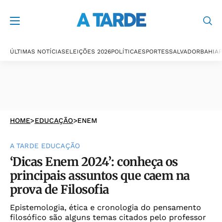
ÚLTIMAS NOTÍCIAS
ELEIÇÕES 2026
POLÍTICA
ESPORTES
SALVADOR
BAHIA
P
HOME
>
EDUCAÇÃO
>
ENEM
A TARDE EDUCAÇÃO
‘Dicas Enem 2024’: conheça os
principais assuntos que caem na
prova de Filosofia
Epistemologia, ética e cronologia do pensamento
filosófico são alguns temas citados pelo professor