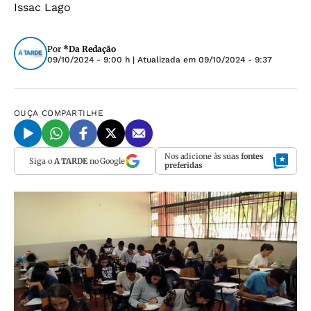
Issac Lago
Por
*Da Redação
09/10/2024 - 9:00 h
| Atualizada em
09/10/2024 - 9:37
OUÇA
COMPARTILHE
Nos adicione às suas
fontes
Siga o
A TARDE
no Google
preferidas