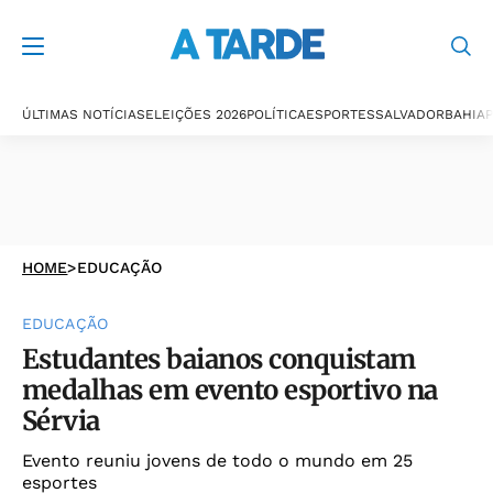
ÚLTIMAS NOTÍCIAS
ELEIÇÕES 2026
POLÍTICA
ESPORTES
SALVADOR
BAHIA
P
HOME
>
EDUCAÇÃO
EDUCAÇÃO
Estudantes baianos conquistam
medalhas em evento esportivo na
Sérvia
Evento reuniu jovens de todo o mundo em 25
esportes