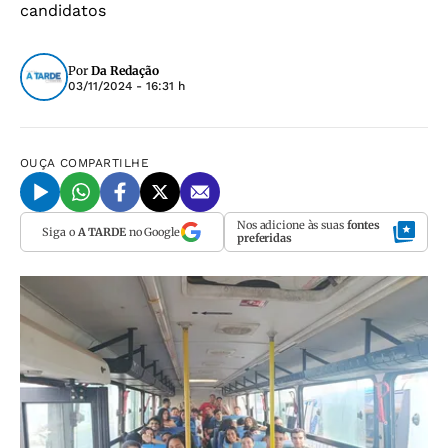
candidatos
Por
Da Redação
03/11/2024 - 16:31 h
OUÇA
COMPARTILHE
Nos adicione às suas
fontes
Siga o
A TARDE
no Google
preferidas