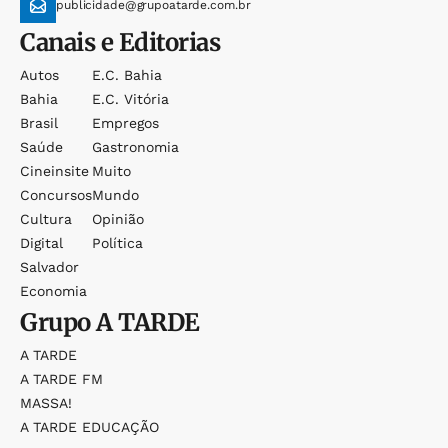
publicidade@grupoatarde.com.br
Canais e Editorias
Autos
E.c. Bahia
Bahia
E.c. Vitória
Brasil
Empregos
Saúde
Gastronomia
Cineinsite
Muito
Concursos
Mundo
Cultura
Opinião
Digital
Política
Salvador
Economia
Grupo
A TARDE
A TARDE
A TARDE FM
MASSA!
A TARDE EDUCAÇÃO