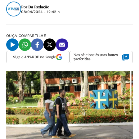
Por
Da Redação
08/04/2024 - 12:42 h
OUÇA
COMPARTILHE
Nos adicione às suas
fontes
Siga o
A TARDE
no Google
preferidas