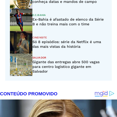
conheça datas e mandos de campo
E.C.BAHIA
Ex-Bahia é afastado de elenco da Série
B e não treina mais com o time
CINEINSITE
Só 8 episódios: série da Netflix é uma
das mais vistas da história
SALVADOR
Gigante das entregas abre 500 vagas
para centro logístico gigante em
Salvador