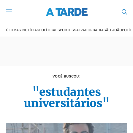
Últimas notícias
ÚLTIMAS NOTÍCIAS
POLÍTICA
ESPORTES
SALVADOR
BAHIA
SÃO JOÃO
POLÍC
VOCÊ BUSCOU:
"estudantes
universitários"