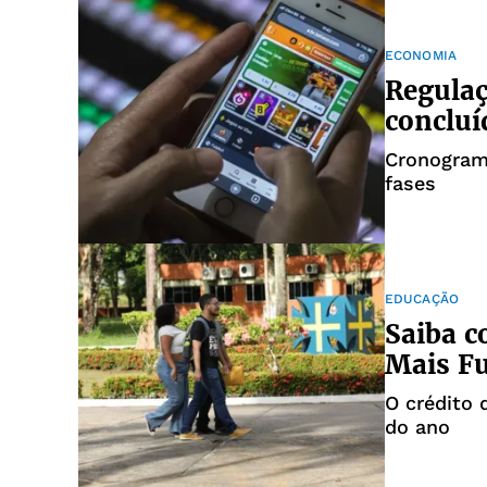
ECONOMIA
Regulaç
concluí
Cronograma
fases
EDUCAÇÃO
Saiba c
Mais F
O crédito 
do ano