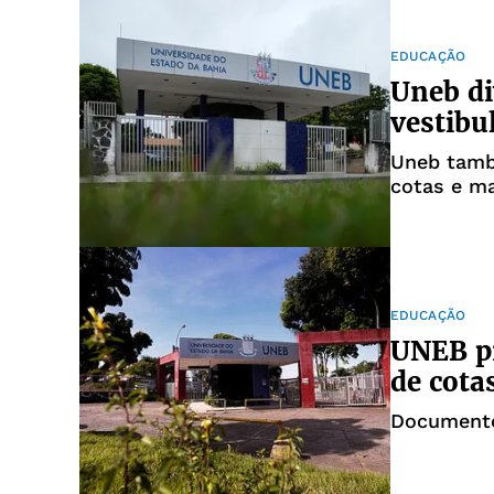
EDUCAÇÃO
Uneb di
vestibu
Uneb tamb
cotas e m
EDUCAÇÃO
UNEB pr
de cota
Documento