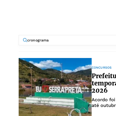
CONCURSOS
Prefeit
tempor
2026
Acordo foi
até outub