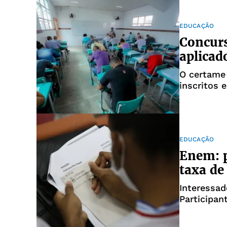
EDUCAÇÃO
Concurs
aplicad
O certame 
inscritos 
EDUCAÇÃO
Enem: p
taxa de
Interessad
Participan