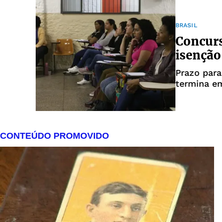
BRASIL
Concurs
isenção
Prazo para
termina e