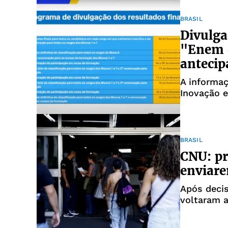
BRASIL
Divulga
"Enem 
antecip
A informaç
Inovação 
BRASIL
CNU: pr
enviare
Após decis
voltaram a