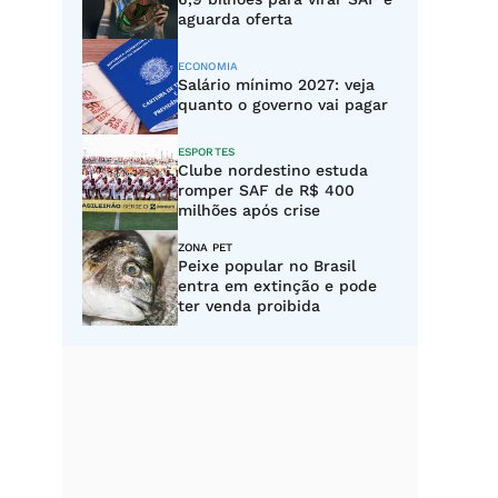
aguarda oferta
ECONOMIA
Salário mínimo 2027: veja
quanto o governo vai pagar
ESPORTES
Clube nordestino estuda
romper SAF de R$ 400
milhões após crise
ZONA PET
Peixe popular no Brasil
entra em extinção e pode
ter venda proibida