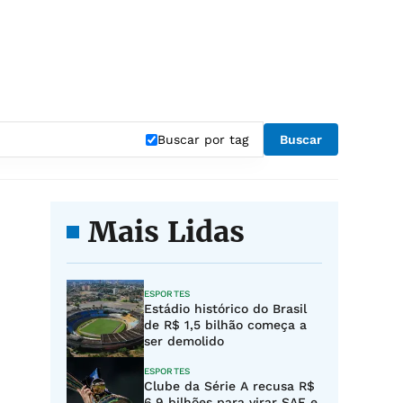
Buscar por tag
Buscar
Mais Lidas
ESPORTES
Estádio histórico do Brasil
de R$ 1,5 bilhão começa a
ser demolido
ESPORTES
Clube da Série A recusa R$
6,9 bilhões para virar SAF e