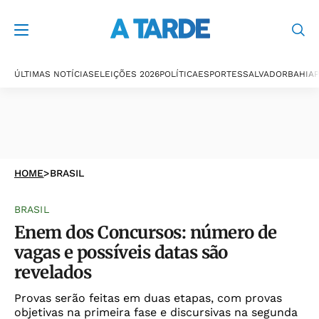
ÚLTIMAS NOTÍCIAS
ELEIÇÕES 2026
POLÍTICA
ESPORTES
SALVADOR
BAHIA
P
HOME
>
BRASIL
BRASIL
Enem dos Concursos: número de
vagas e possíveis datas são
revelados
Provas serão feitas em duas etapas, com provas
objetivas na primeira fase e discursivas na segunda