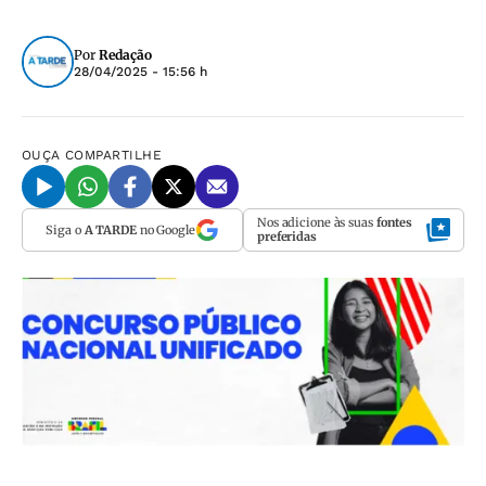
Por
Redação
28/04/2025 - 15:56 h
OUÇA
COMPARTILHE
Nos adicione às suas
fontes
Siga o
A TARDE
no Google
preferidas