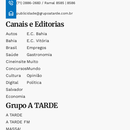
(71) 2886-2683 / Ramal 8585 | 8586
publicidade@grupoatarde.com.br
Canais e Editorias
Autos
E.c. Bahia
Bahia
E.c. Vitória
Brasil
Empregos
Saúde
Gastronomia
Cineinsite
Muito
Concursos
Mundo
Cultura
Opinião
Digital
Política
Salvador
Economia
Grupo
A TARDE
A TARDE
A TARDE FM
MASSA!