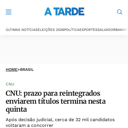
ÚLTIMAS NOTÍCIAS
ELEIÇÕES 2026
POLÍTICA
ESPORTES
SALVADOR
BAHIA
P
HOME
>
BRASIL
CNU
CNU: prazo para reintegrados
enviarem títulos termina nesta
quinta
Após decisão judicial, cerca de 32 mil candidatos
voltaram a concorrer