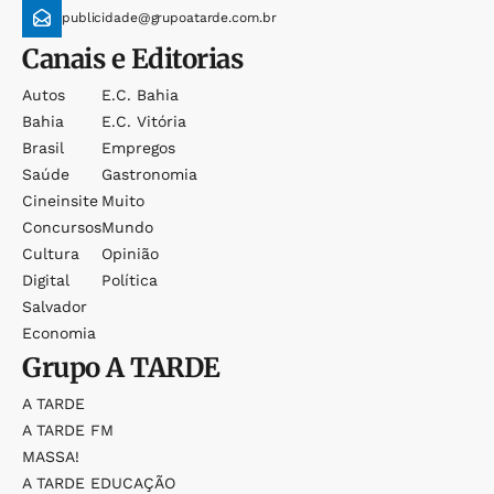
publicidade@grupoatarde.com.br
Canais e Editorias
Autos
E.c. Bahia
Bahia
E.c. Vitória
Brasil
Empregos
Saúde
Gastronomia
Cineinsite
Muito
Concursos
Mundo
Cultura
Opinião
Digital
Política
Salvador
Economia
Grupo
A TARDE
A TARDE
A TARDE FM
MASSA!
A TARDE EDUCAÇÃO