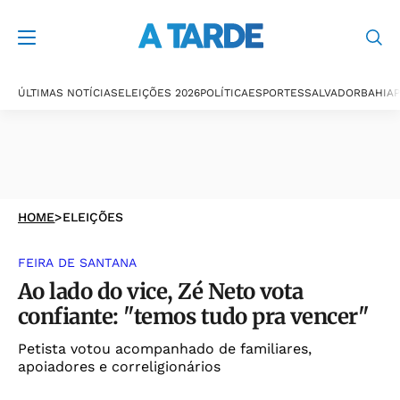
ÚLTIMAS NOTÍCIAS
ELEIÇÕES 2026
POLÍTICA
ESPORTES
SALVADOR
BAHIA
P
HOME
>
ELEIÇÕES
FEIRA DE SANTANA
Ao lado do vice, Zé Neto vota
confiante: "temos tudo pra vencer"
Petista votou acompanhado de familiares,
apoiadores e correligionários