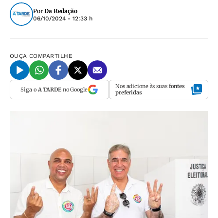
Por
Da Redação
06/10/2024 - 12:33 h
OUÇA
COMPARTILHE
Nos adicione às suas
fontes
Siga o
A TARDE
no Google
preferidas