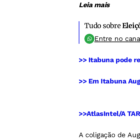
Leia mais
Tudo sobre
Eleiç
Entre no can
>> Itabuna pode re
>> Em Itabuna Augu
>>AtlasIntel/A TA
A coligação de Aug