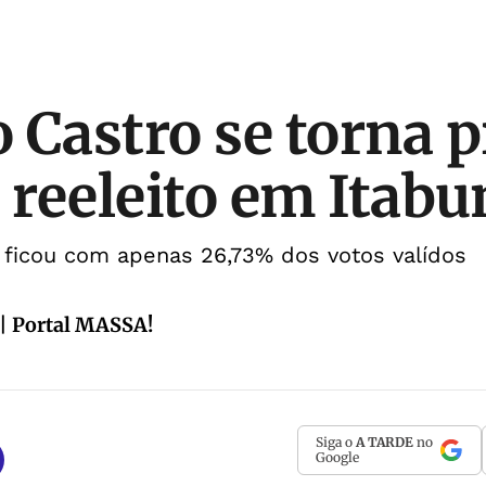
 Castro se torna 
o reeleito em Itabu
 ficou com apenas 26,73% dos votos valídos
| Portal MASSA!
Siga o
A TARDE
no
Google