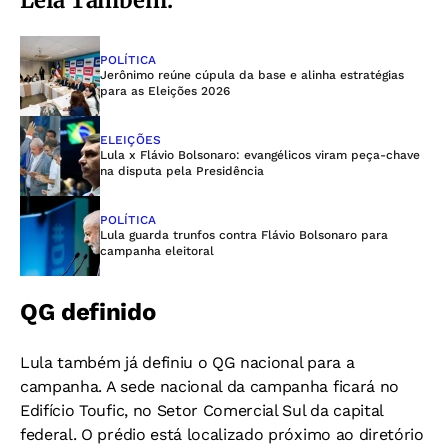
POLÍTICA
Jerônimo reúne cúpula da base e alinha estratégias
para as Eleições 2026
ELEIÇÕES
Lula x Flávio Bolsonaro: evangélicos viram peça-chave
na disputa pela Presidência
POLÍTICA
Lula guarda trunfos contra Flávio Bolsonaro para
campanha eleitoral
QG definido
Lula também já definiu o QG nacional para a
campanha. A sede nacional da campanha ficará no
Edifício Toufic, no Setor Comercial Sul da capital
federal. O prédio está localizado próximo ao diretório