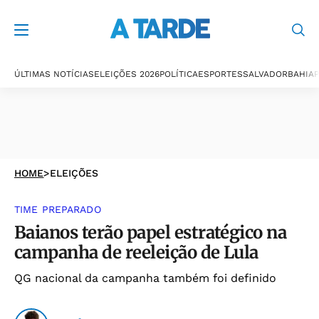
ÚLTIMAS NOTÍCIAS
ELEIÇÕES 2026
POLÍTICA
ESPORTES
SALVADOR
BAHIA
P
HOME
>
ELEIÇÕES
TIME PREPARADO
Baianos terão papel estratégico na
campanha de reeleição de Lula
QG nacional da campanha também foi definido