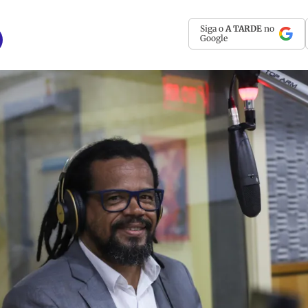
Siga o
A TARDE
no
Google