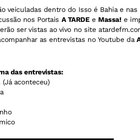
ão veiculadas dentro do Isso é Bahia e na
cussão nos Portais
A TARDE
e
Massa!
e imp
erão ser vistas ao vivo no site atardefm.com
companhar as entrevistas no Youtube da
ma das entrevistas:
 (Já aconteceu)
sa
inho
amico