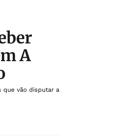
leber
em A
o
 que vão disputar a