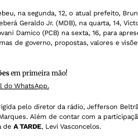
ebeu, na segunda, 12, o atual prefeito, Bru
ceberá Geraldo Jr. (MDB), na quarta, 14, Vic
iovani Damico (PCB) na sexta, 16, para apre
mas de governo, propostas, valores e visõe
ões
em primeira mão!
al do WhatsApp.
igida pelo diretor da rádio, Jefferson Beltr
 Marques. Além de contar com a participaç
ta de
A TARDE
, Levi Vasconcelos.