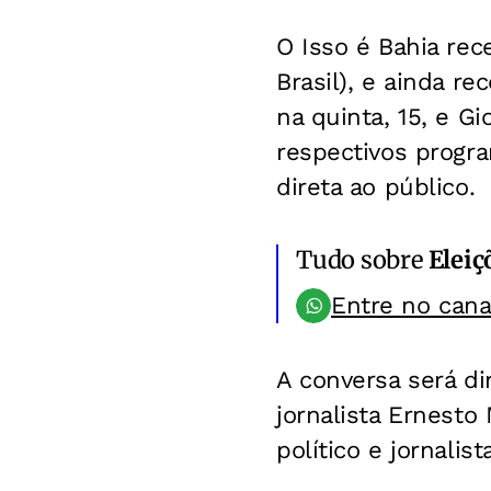
O Isso é Bahia rec
Brasil), e ainda re
na quinta, 15, e G
respectivos progra
direta ao público.
Tudo sobre
Eleiç
Entre no can
A conversa será dir
jornalista Ernesto
político e jornalis