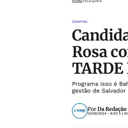
HOME
>
ELEIÇÕES
CONFIRA
Candida
Rosa co
TARDE F
Programa Isso é Ba
gestão de Salvador
Por
Da Redação
13/08/2024 - 8:02 h
| A