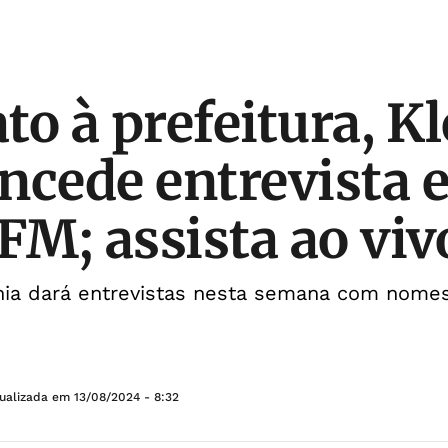
to à prefeitura, K
ncede entrevista 
M; assista ao viv
hia dará entrevistas nesta semana com nomes
tualizada em
13/08/2024 - 8:32