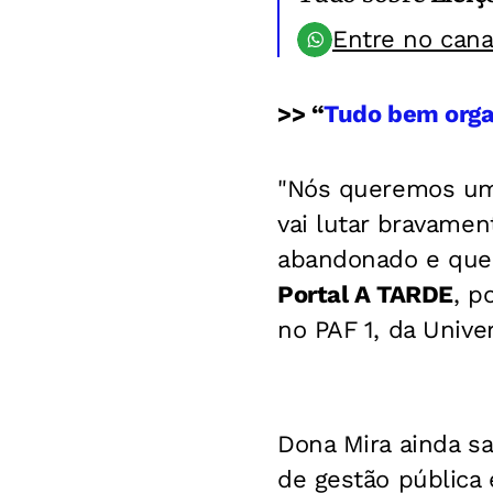
Entre no can
>> “
Tudo bem organ
"Nós queremos um 
vai lutar bravamen
abandonado e que 
Portal A TARDE
, p
no PAF 1, da Unive
Dona Mira ainda s
de gestão pública 