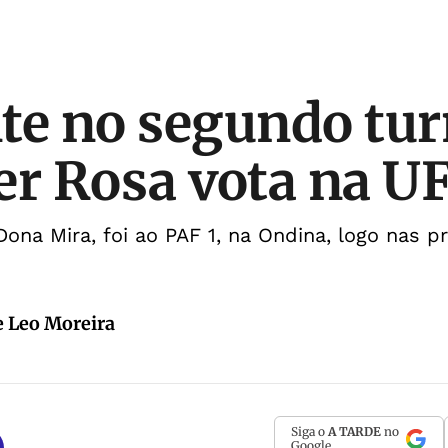
te no segundo tur
er Rosa vota na U
Dona Mira, foi ao PAF 1, na Ondina, logo nas p
e Leo Moreira
Siga o
A TARDE
no
Google