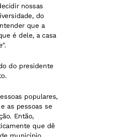
decidir nossas
iversidade, do
entender que a
que é dele, a casa
".
ado do presidente
to.
pessoas populares,
, e as pessoas se
ão. Então,
ticamente que dê
 de município.