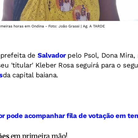
rimeiras horas em Ondina - Foto: João Grassi | Ag. A TARDE
-prefeita de
Salvador
pelo Psol, Dona Mira,
eu 'titular' Kleber Rosa seguirá para o se
s
da capital baiana.
tor pode acompanhar fila de votação em tem
ões
em primeira mão!