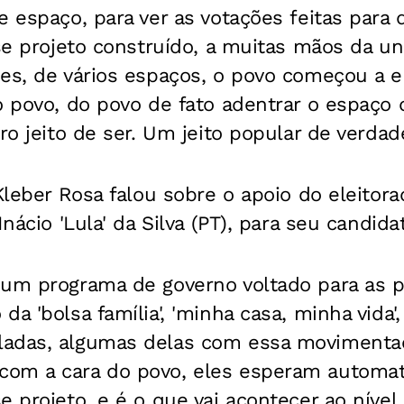
e espaço, para ver as votações feitas para 
sse projeto construído, a muitas mãos da un
ões, de vários espaços, o povo começou a 
o povo, do povo de fato adentrar o espaço 
ro jeito de ser. Um jeito popular de verdade
 Kleber Rosa falou sobre o apoio do eleitor
Inácio 'Lula' da Silva (PT), para seu candida
 um programa de governo voltado para as 
a 'bolsa família', 'minha casa, minha vida'
adas, algumas delas com essa movimentaç
com a cara do povo, eles esperam automa
e projeto, e é o que vai acontecer ao nível