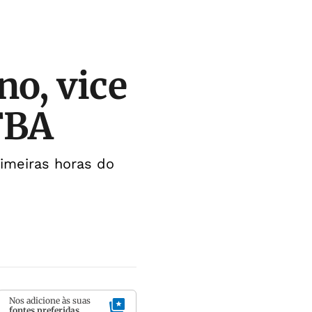
no, vice
FBA
rimeiras horas do
Nos adicione às suas
fontes preferidas