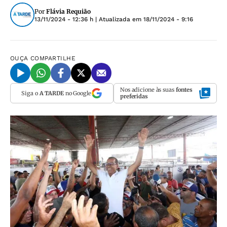
Por
Flávia Requião
13/11/2024 - 12:36 h
| Atualizada em
18/11/2024 - 9:16
OUÇA
COMPARTILHE
Nos adicione às suas
fontes
Siga o
A TARDE
no Google
preferidas