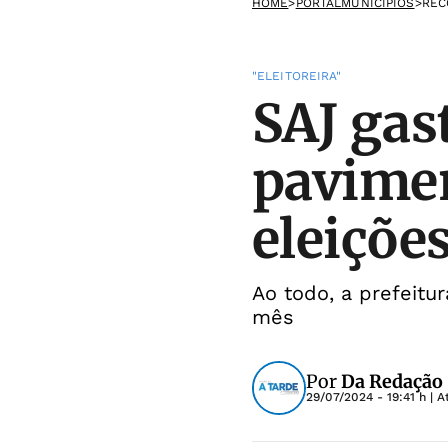
HOME
>
PORTALMUNICIPIOS
>
REC
"ELEITOREIRA"
SAJ gas
pavimen
eleiçõe
Ao todo, a prefeit
mês
Por
Da Redação
29/07/2024 - 19:41 h
| A