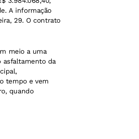
R$ 3.984.068,40,
e. A informação
ira, 29. O contrato
 em meio a uma
o asfaltamento da
cipal,
a o tempo e vem
bro, quando