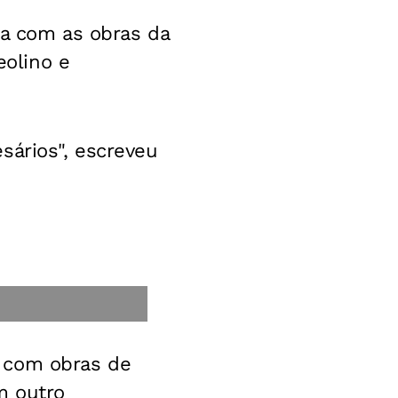
ra com as obras da
olino e
sários", escreveu
s com obras de
m outro