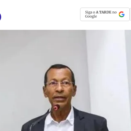
Siga o
A TARDE
no
Google