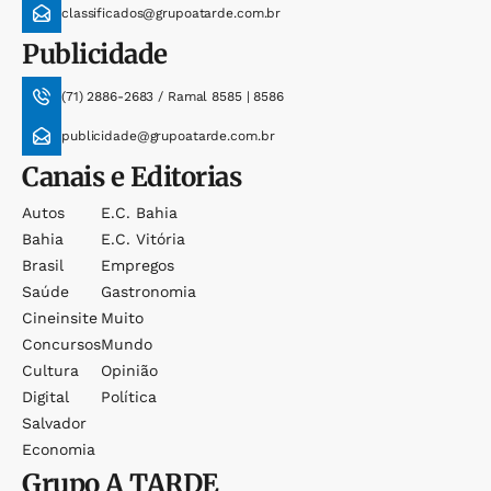
classificados@grupoatarde.com.br
Publicidade
(71) 2886-2683 / Ramal 8585 | 8586
publicidade@grupoatarde.com.br
Canais e Editorias
Autos
E.c. Bahia
Bahia
E.c. Vitória
Brasil
Empregos
Saúde
Gastronomia
Cineinsite
Muito
Concursos
Mundo
Cultura
Opinião
Digital
Política
Salvador
Economia
Grupo
A TARDE