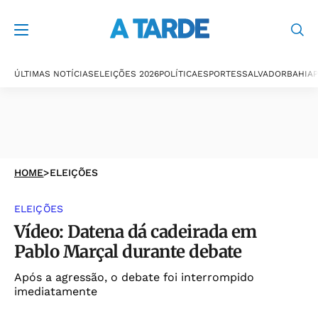
ÚLTIMAS NOTÍCIAS
ELEIÇÕES 2026
POLÍTICA
ESPORTES
SALVADOR
BAHIA
P
HOME
>
ELEIÇÕES
ELEIÇÕES
Vídeo: Datena dá cadeirada em
Pablo Marçal durante debate
Após a agressão, o debate foi interrompido
imediatamente