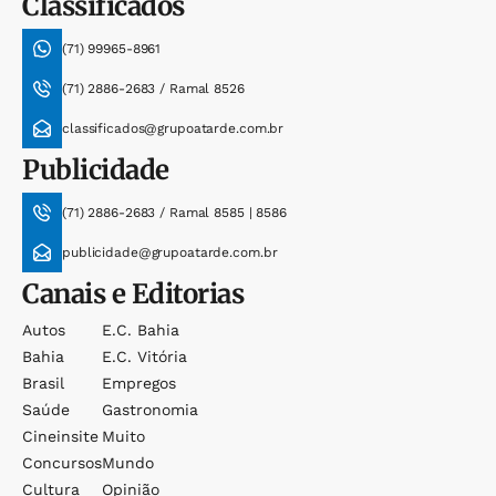
Classificados
(71) 99965-8961
(71) 2886-2683 / Ramal 8526
classificados@grupoatarde.com.br
Publicidade
(71) 2886-2683 / Ramal 8585 | 8586
publicidade@grupoatarde.com.br
Canais e Editorias
Autos
E.c. Bahia
Bahia
E.c. Vitória
Brasil
Empregos
Saúde
Gastronomia
Cineinsite
Muito
Concursos
Mundo
Cultura
Opinião