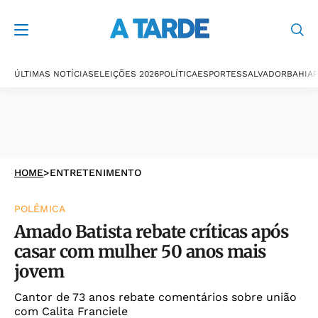
ÚLTIMAS NOTÍCIAS
ELEIÇÕES 2026
POLÍTICA
ESPORTES
SALVADOR
BAHIA
P
HOME
>
ENTRETENIMENTO
POLÊMICA
Amado Batista rebate críticas após
casar com mulher 50 anos mais
jovem
Cantor de 73 anos rebate comentários sobre união
com Calita Franciele