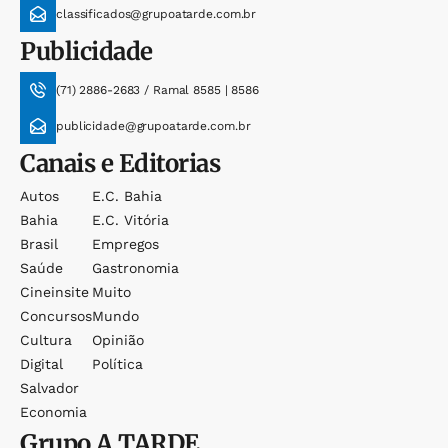
classificados@grupoatarde.com.br
Publicidade
(71) 2886-2683 / Ramal 8585 | 8586
publicidade@grupoatarde.com.br
Canais e Editorias
Autos
E.c. Bahia
Bahia
E.c. Vitória
Brasil
Empregos
Saúde
Gastronomia
Cineinsite
Muito
Concursos
Mundo
Cultura
Opinião
Digital
Política
Salvador
Economia
Grupo
A TARDE