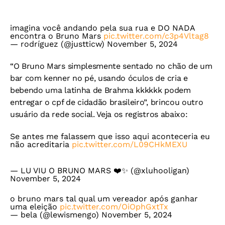
imagina você andando pela sua rua e DO NADA
encontra o Bruno Mars
pic.twitter.com/c3p4Vltag8
— rodríguez (@justticw)
November 5, 2024
“O Bruno Mars simplesmente sentado no chão de um
bar com kenner no pé, usando óculos de cria e
bebendo uma latinha de Brahma kkkkkk podem
entregar o cpf de cidadão brasileiro”, brincou outro
usuário da rede social. Veja os registros abaixo:
Se antes me falassem que isso aqui aconteceria eu
não acreditaria
pic.twitter.com/L09CHkMEXU
— LU VIU O BRUNO MARS ❤️✨️ (@xluhooligan)
November 5, 2024
o bruno mars tal qual um vereador após ganhar
uma eleição
pic.twitter.com/OiOphGxtTx
— bela (@lewismengo)
November 5, 2024