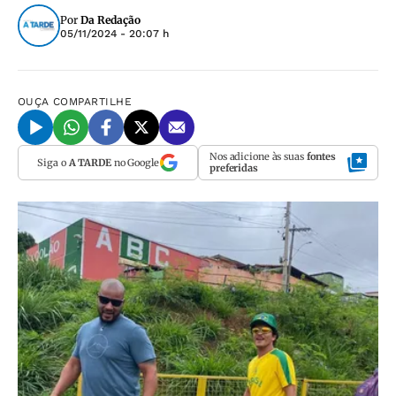
Por
Da Redação
05/11/2024 - 20:07 h
OUÇA
COMPARTILHE
Nos adicione às suas
fontes
Siga o
A TARDE
no Google
preferidas