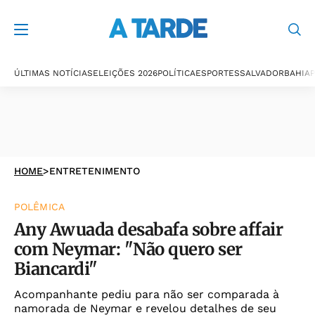
ÚLTIMAS NOTÍCIAS
ELEIÇÕES 2026
POLÍTICA
ESPORTES
SALVADOR
BAHIA
P
HOME
>
ENTRETENIMENTO
POLÊMICA
Any Awuada desabafa sobre affair
com Neymar: "Não quero ser
Biancardi"
Acompanhante pediu para não ser comparada à
namorada de Neymar e revelou detalhes de seu