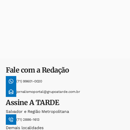
Fale com a Redação
(71) 99601-0020
jornalismoportal@grupoatarde.com.br
Assine
A TARDE
Salvador e Região Metropolitana
(71) 2886-1613
Demais localidades