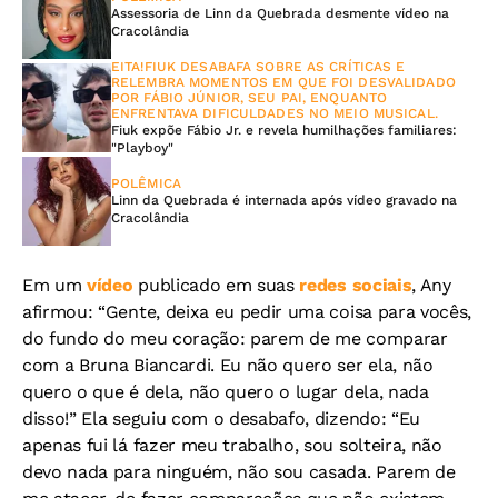
Assessoria de Linn da Quebrada desmente vídeo na
Cracolândia
EITA!FIUK DESABAFA SOBRE AS CRÍTICAS E
RELEMBRA MOMENTOS EM QUE FOI DESVALIDADO
POR FÁBIO JÚNIOR, SEU PAI, ENQUANTO
ENFRENTAVA DIFICULDADES NO MEIO MUSICAL.
Fiuk expõe Fábio Jr. e revela humilhações familiares:
"Playboy"
POLÊMICA
Linn da Quebrada é internada após vídeo gravado na
Cracolândia
Em um
vídeo
publicado em suas
redes sociais
, Any
afirmou: “Gente, deixa eu pedir uma coisa para vocês,
do fundo do meu coração: parem de me comparar
com a Bruna Biancardi. Eu não quero ser ela, não
quero o que é dela, não quero o lugar dela, nada
disso!” Ela seguiu com o desabafo, dizendo: “Eu
apenas fui lá fazer meu trabalho, sou solteira, não
devo nada para ninguém, não sou casada. Parem de