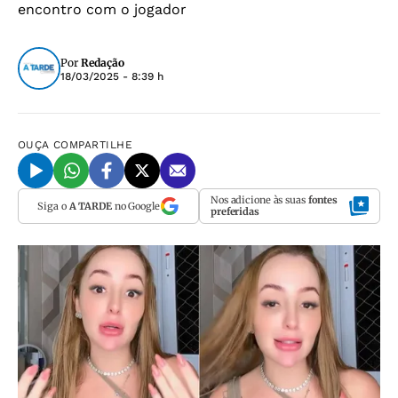
encontro com o jogador
Por
Redação
18/03/2025 - 8:39 h
OUÇA
COMPARTILHE
Nos adicione às suas
fontes
Siga o
A TARDE
no Google
preferidas