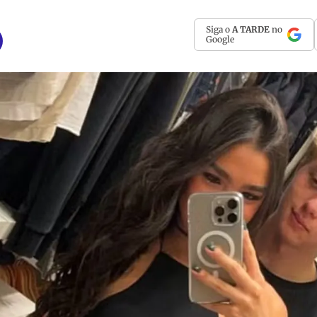
Siga o
A TARDE
no
Google