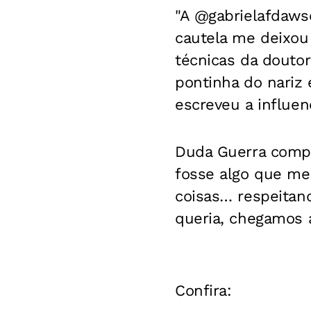
"A @gabrielafdaws
cautela me deixou
técnicas da douto
pontinha do nariz
escreveu a influen
Duda Guerra compl
fosse algo que me
coisas… respeitan
queria, chegamos a
Confira: