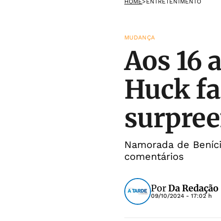
HOME
>
ENTRETENIMENTO
MUDANÇA
Aos 16 
Huck fa
surpre
Namorada de Beníci
comentários
Por
Da Redação
09/10/2024 - 17:02 h