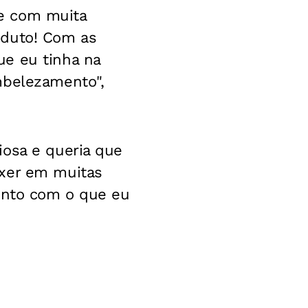
e com muita
oduto! Com as
ue eu tinha na
mbelezamento",
iosa e queria que
exer em muitas
junto com o que eu