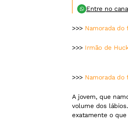
Entre no can
>>>
Namorada do fi
>>>
Irmão de Huck
>>>
Namorada do f
A jovem, que namo
volume dos lábios.
exatamente o que 