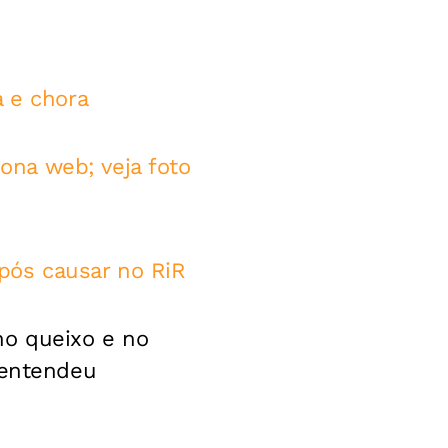
a e chora
na web; veja foto
pós causar no RiR
no queixo e no
 entendeu