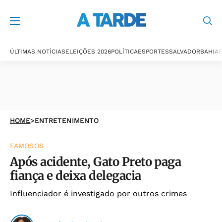
ÚLTIMAS NOTÍCIAS
ELEIÇÕES 2026
POLÍTICA
ESPORTES
SALVADOR
BAHIA
P
HOME
>
ENTRETENIMENTO
FAMOSOS
Após acidente, Gato Preto paga
fiança e deixa delegacia
Influenciador é investigado por outros crimes