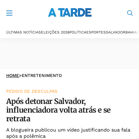
ÚLTIMAS NOTÍCIAS
ELEIÇÕES 2026
POLÍTICA
ESPORTES
SALVADOR
BAHIA
P
HOME
>
ENTRETENIMENTO
PEDIDO DE DESCULPAS
Após detonar Salvador,
influenciadora volta atrás e se
retrata
A blogueira publicou um vídeo justificando sua fala
após a polêmica