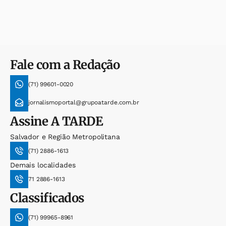
Fale com a Redação
(71) 99601-0020
jornalismoportal@grupoatarde.com.br
Assine
A TARDE
Salvador e Região Metropolitana
(71) 2886-1613
Demais localidades
71 2886-1613
Classificados
(71) 99965-8961