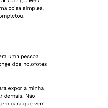
tar comigo. Meu
ma coisa simples.
completou.
era uma pessoa
longe dos holofotes
ara expor a minha
ar demais. Não
 tem cara que vem