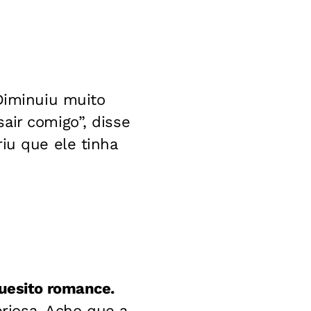
 Diminuiu muito
air comigo”, disse
iu que ele tinha
quesito romance.
riosa. Acho que a