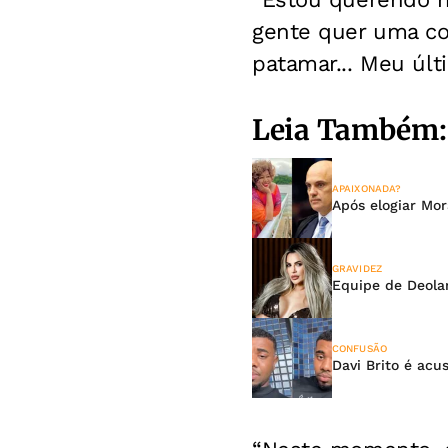
gente quer uma coi
patamar... Meu últ
Leia Também:
APAIXONADA?
Após elogiar Mor
GRAVIDEZ
Equipe de Deola
CONFUSÃO
Davi Brito é acu