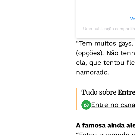
Ve
Uma publicação compartil
“Tem muitos gays. 
(opções). Não tenh
ela, que tentou fl
namorado.
Tudo sobre
Entr
Entre no can
A famosa ainda ale
“Estou querendo n