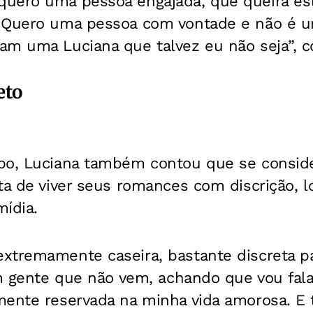
uero uma pessoa engajada, que queira es
 Quero uma pessoa com vontade e não é u
am uma Luciana que talvez eu não seja”, 
eto
po, Luciana também contou que se consid
ta de viver seus romances com discrição, 
ídia.
xtremamente caseira, bastante discreta p
em gente que não vem, achando que vou fal
mente reservada na minha vida amorosa. E