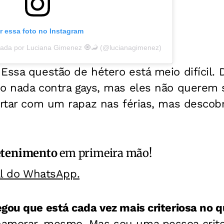
r essa foto no Instagram
hada por Luciana Gimenez 🧿🦂 (@lucianagimenez)
Essa questão de hétero está meio difícil.
o nada contra gays, mas eles não querem s
ertar com um rapaz nas férias, mas descobr
etenimento
em primeira mão!
al do WhatsApp.
gou que está cada vez mais criteriosa no 
amorar, mesmo. Mas sou uma pessoa crite