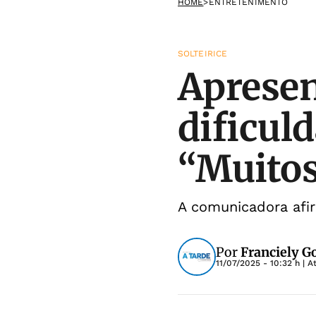
HOME
>
ENTRETENIMENTO
SOLTEIRICE
Apresen
dificul
“Muitos
A comunicadora afi
Por
Franciely 
11/07/2025 - 10:32 h
| A