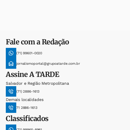
Fale com a Redação
(71) 99601-0020
jornalismoportal@grupoatarde.com.br
Assine
A TARDE
Salvador e Região Metropolitana
(71) 2886-1613
Demais localidades
71 2886-1613
Classificados
(71) 99965-8961