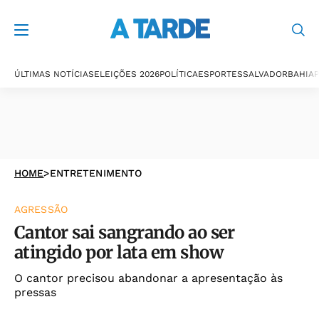
ÚLTIMAS NOTÍCIAS
ELEIÇÕES 2026
POLÍTICA
ESPORTES
SALVADOR
BAHIA
P
HOME
>
ENTRETENIMENTO
AGRESSÃO
Cantor sai sangrando ao ser
atingido por lata em show
O cantor precisou abandonar a apresentação às
pressas