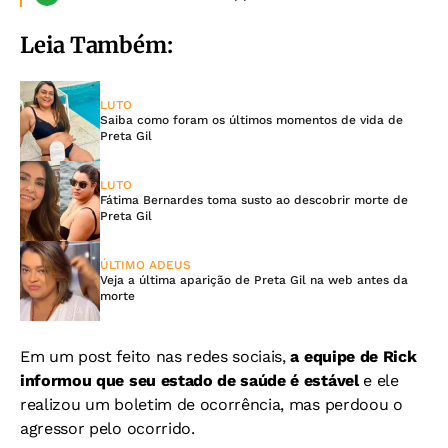
Leia Também:
LUTO
Saiba como foram os últimos momentos de vida de
Preta Gil
LUTO
Fátima Bernardes toma susto ao descobrir morte de
Preta Gil
ÚLTIMO ADEUS
Veja a última aparição de Preta Gil na web antes da
morte
Em um post feito nas redes sociais,
a equipe de Rick
informou que seu estado de saúde é estável
e ele
realizou um boletim de ocorrência, mas perdoou o
agressor pelo ocorrido.