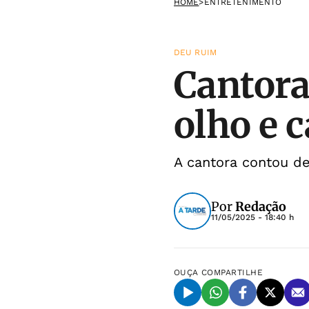
HOME
>
ENTRETENIMENTO
DEU RUIM
Cantora
olho e 
A cantora contou de
Por
Redação
11/05/2025 - 18:40 h
OUÇA
COMPARTILHE