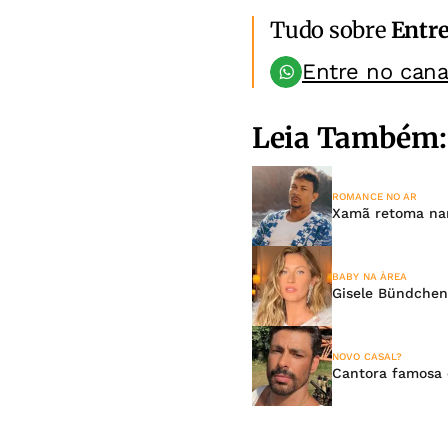
Tudo sobre
Entr
Entre no can
Leia Também:
ROMANCE NO AR
Xamã retoma namo
BABY NA ÀREA
Gisele Bündchen 
NOVO CASAL?
Cantora famosa 