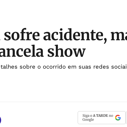
 sofre acidente, 
cancela show
talhes sobre o ocorrido em suas redes sociai
Siga o
A TARDE
no
Google