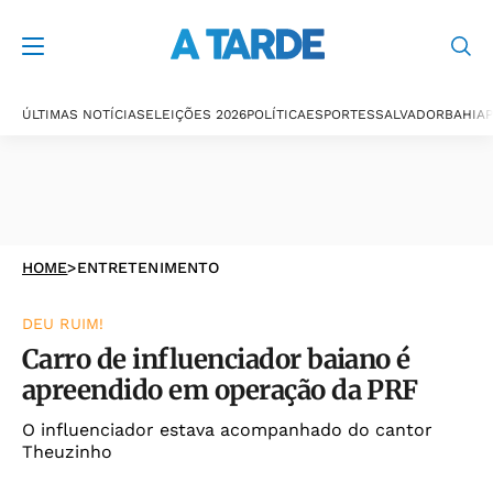
ÚLTIMAS NOTÍCIAS
ELEIÇÕES 2026
POLÍTICA
ESPORTES
SALVADOR
BAHIA
P
HOME
>
ENTRETENIMENTO
DEU RUIM!
Carro de influenciador baiano é
apreendido em operação da PRF
O influenciador estava acompanhado do cantor
Theuzinho