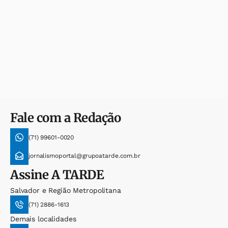
Fale com a Redação
(71) 99601-0020
jornalismoportal@grupoatarde.com.br
Assine
A TARDE
Salvador e Região Metropolitana
(71) 2886-1613
Demais localidades