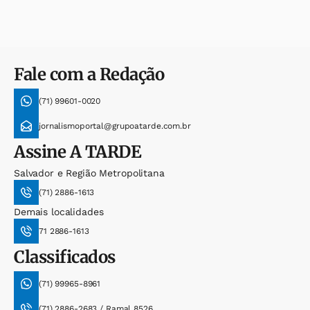
Fale com a Redação
(71) 99601-0020
jornalismoportal@grupoatarde.com.br
Assine
A TARDE
Salvador e Região Metropolitana
(71) 2886-1613
Demais localidades
71 2886-1613
Classificados
(71) 99965-8961
(71) 2886-2683 / Ramal 8526