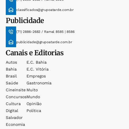
classificados@grupoatarde.com.br
Publicidade
(71) 2886-2683 / Ramal 8585 | 8586
publicidade@grupoatarde.com.br
Canais e Editorias
Autos
E.c. Bahia
Bahia
E.c. Vitória
Brasil
Empregos
Saúde
Gastronomia
Cineinsite
Muito
Concursos
Mundo
Cultura
Opinião
Digital
Política
Salvador
Economia