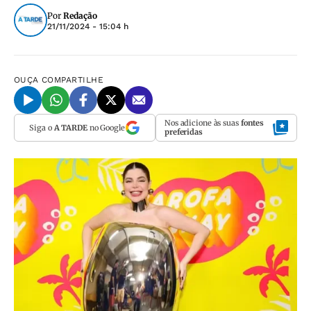
Por
Redação
21/11/2024 - 15:04 h
OUÇA
COMPARTILHE
Nos adicione às suas
fontes
Siga o
A TARDE
no Google
preferidas