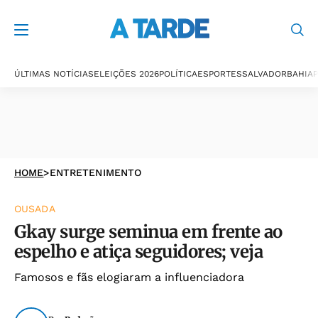
ÚLTIMAS NOTÍCIAS
ELEIÇÕES 2026
POLÍTICA
ESPORTES
SALVADOR
BAHIA
P
HOME
>
ENTRETENIMENTO
OUSADA
Gkay surge seminua em frente ao
espelho e atiça seguidores; veja
Famosos e fãs elogiaram a influenciadora