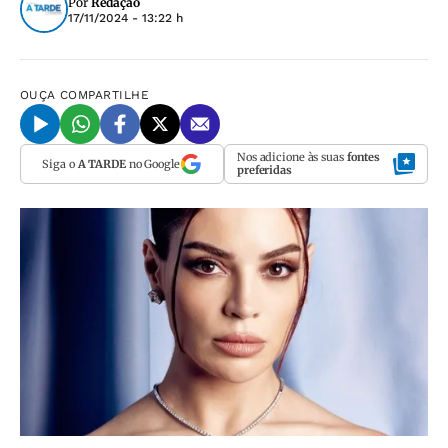
Por
Redação
17/11/2024 - 13:22 h
OUÇA
COMPARTILHE
Nos adicione às suas
fontes
Siga o
A TARDE
no Google
preferidas