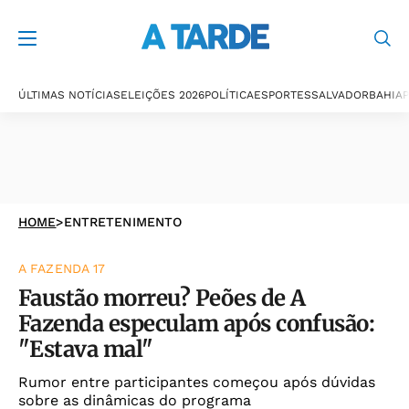
ÚLTIMAS NOTÍCIAS
ELEIÇÕES 2026
POLÍTICA
ESPORTES
SALVADOR
BAHIA
P
HOME
>
ENTRETENIMENTO
A FAZENDA 17
Faustão morreu? Peões de A
Fazenda especulam após confusão:
"Estava mal"
Rumor entre participantes começou após dúvidas
sobre as dinâmicas do programa