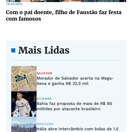
TELEVISÃO
Com o pai doente, filho de Faustão faz festa
com famosos
Mais Lidas
SALVADOR
Morador de Salvador acerta na Mega-
Sena e ganha R$ 32,5 mil
E.C.BAHIA
Bahia faz proposta de mais de R$ 80
milhões por atacante brasileiro
EDUCAÇÃO
Itália abre intercâmbio com bolsa de 1,5