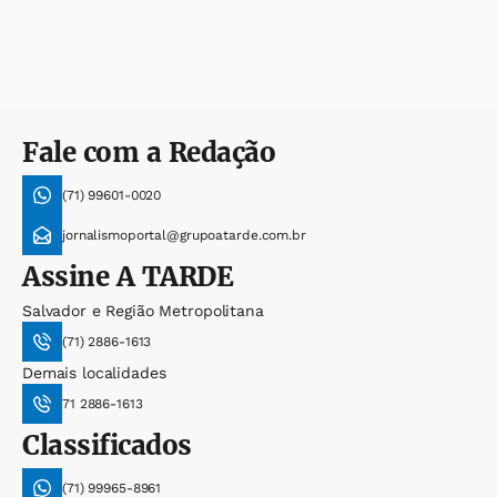
Fale com a Redação
(71) 99601-0020
jornalismoportal@grupoatarde.com.br
Assine
A TARDE
Salvador e Região Metropolitana
(71) 2886-1613
Demais localidades
71 2886-1613
Classificados
(71) 99965-8961