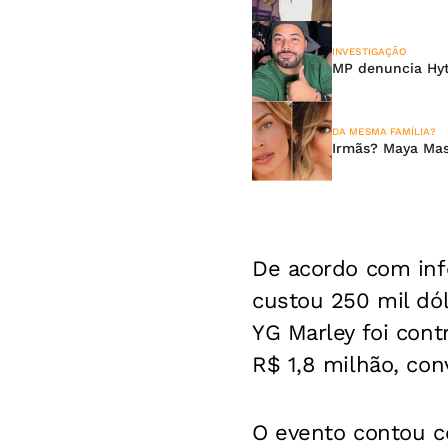
INVESTIGAÇÃO
MP denuncia Hyta
DA MESMA FAMÍLIA?
Irmãs? Maya Mas
De acordo com inf
custou 250 mil dól
YG Marley foi cont
R$ 1,8 milhão, con
O evento contou co