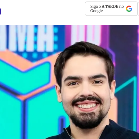
Siga o
A TARDE
no
Google