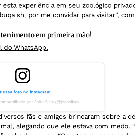
r esta experiência em seu zoológico privado
uqaish, por me convidar para visitar”, com
etenimento
em primeira mão!
al do WhatsApp.
r essa foto no Instagram
ompartilhada por João Silva (@joaosilva)
diversos fãs e amigos brincaram sobre a d
imal, alegando que ele estava com medo. 