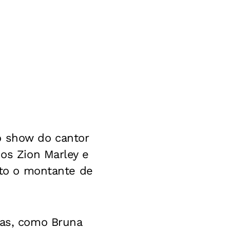
o show do cantor
hos Zion Marley e
asto o montante de
ras, como Bruna