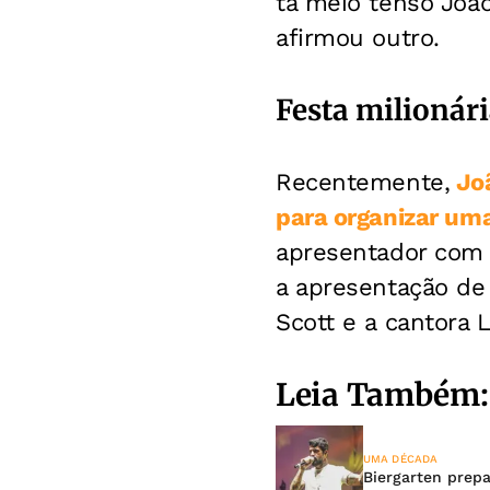
tá meio tenso Joã
afirmou outro.
Festa milionár
Recentemente,
Joã
para organizar um
apresentador com 
a apresentação de 
Scott e a cantora L
Leia Também:
UMA DÉCADA
Biergarten prepa