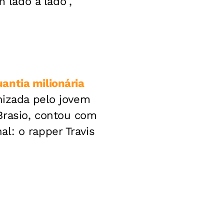
lado a lado”,
antia milionária
anizada pelo jovem
Brasio, contou com
l: o rapper Travis