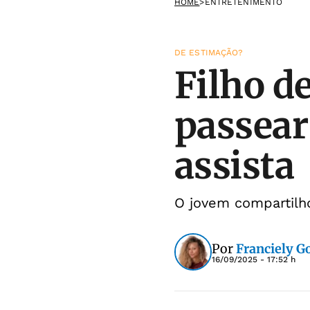
HOME
>
ENTRETENIMENTO
DE ESTIMAÇÃO?
Filho d
passear
assista
O jovem compartilh
Por
Franciely 
16/09/2025 - 17:52 h