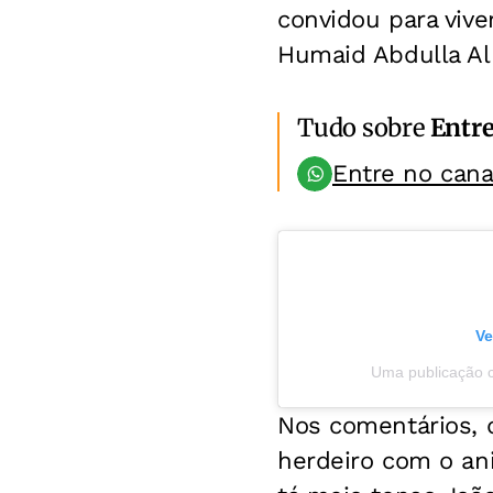
convidou para vive
Humaid Abdulla Alb
Tudo sobre
Entr
Entre no can
Ve
Uma publicação c
Nos comentários, 
herdeiro com o an