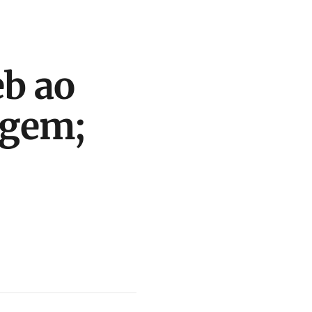
eb ao
agem;